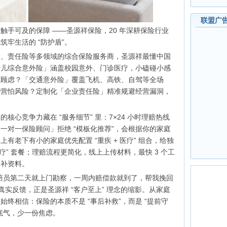
联盟广
触手可及的保障 ——圣源祥保险，20 年深耕保险行业
筑牢生活的 “防护盾”。
险、责任险等多领域的综合保险服务商，圣源祥最懂中国
少儿综合意外险」涵盖校园意外、门诊医疗，小磕碰小感
有顾虑？「交通意外险」覆盖飞机、高铁、自驾等全场
经营怕风险？定制化「企业责任险」精准规避经营漏洞，
核心竞争力藏在 “服务细节” 里：7×24 小时理赔热线
一对一保险顾问」拒绝 “模板化推荐”，会根据你的家庭
有老下有小的家庭优先配置 “重疾 + 医疗” 组合，给独
医疗” 套餐；理赔流程更简化，线上上传材料，最快 3 个工
复补资料。
赔员第二天就上门勘察，一周内赔偿款就到了，帮我挽回
真实反馈，正是圣源祥 “客户至上” 理念的缩影。从家庭
终相信：保险的本质不是 “事后补救”，而是 “提前守
底气，少一份焦虑。