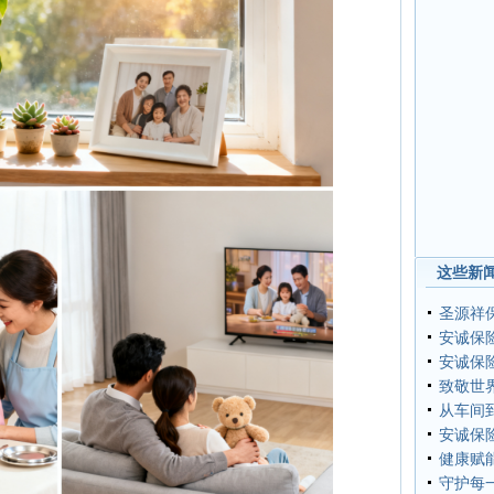
这些新闻
圣源祥
安诚保
安诚保
致敬世
从车间
安诚保
健康赋
守护每