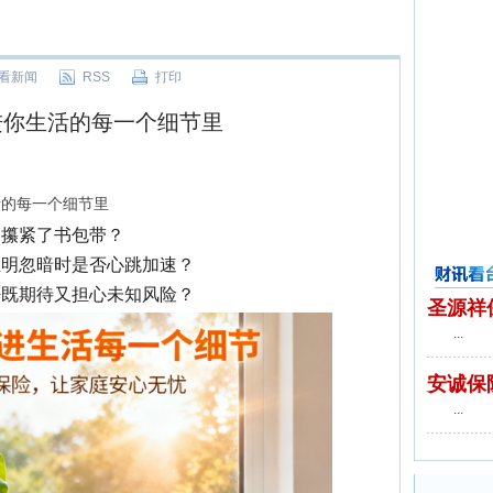
看新闻
RSS
打印
进你生活的每一个细节里
活的每一个细节里
悄攥紧了书包带？
忽明忽暗时是否心跳加速？
否既期待又担心未知风险？
财讯看台
圣源祥
...
安诚保
...