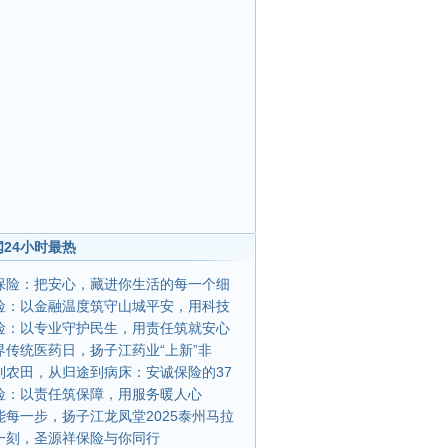
24小时最热
保险：把安心，藏进你生活的每一个细
险：以金融温度筑守山城平安，用科技
险：以专业守护民生，用责任筑就安心
界传统医药日，扬子江药业“上新”非
到农田，从归途到病床：安诚保险的37
险：以责任筑保障，用服务暖人心
能每一步，扬子江龙凤堂2025泰州马拉
一刻，圣源祥保险与你同行