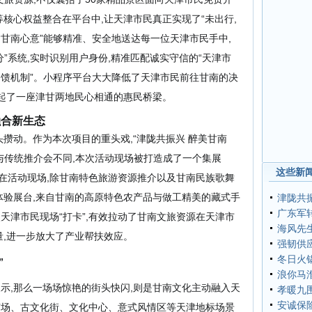
等核心权益
整合在平台中
,让天津市民真正实现了“未出行,
“甘南心意”能够精准、安全地送达每一位天津市民手中,
分”系统
,
实时识别用户身份,精准匹配
诚实守信的
“天津市
馈机制”
。
小程序平台
大大降低了天津市民前往甘南的决
架起了一座津甘两地民心相通的惠民桥梁。
融合新生态
人头攒动。作为本次项目的重头戏,“津陇共振兴 醉美甘南
与
传统
推介会不同,本次活动现场被打造成了一个集展
这些新闻
在活动现场,
除甘南特色旅游资源推介以及甘南民族歌舞
体验展台
,
来自甘南的高原特色农产品与做工精美的藏式手
津陇共振
广东军
天津市民现场“打卡”,有效拉动了甘南
文旅资源
在天津市
海风先生
,
进一步放大了
产业帮扶效应。
强韧供
冬日火
”
浪你马
示,那么一场场惊艳的街头快闪,则是甘南文化主动融入天
孝暖九
安诚保
广场、古文化街、文化中心、意式风情区等天津地标场景