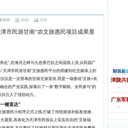
看新闻
RSS
打印
“天津市民游甘南”农文旅惠民项目成果显
双向奔赴”,在海河之畔与九色香巴拉之间温情上演
,
从民园广
“
天津市民游甘南
”
文旅惠民平台的搭建到
社交媒体上的
财讯看台
再仅仅是一次简单的
甘南文旅宣传
,而是一场推动“文旅+农
津陇共
深度融合的产业实践,探索出了一条“数字赋能、全民参与”的
...
振兴注入了强劲动力。
广东军
一键直达”
...
南”文旅惠民小程序正式上线
,
打破了传统旅游补贴发放难、
宏大愿景,具体化为天津市民指尖上实实在在的“文旅福
旅资源,不仅囊括了50家精品景区面向天津市民免费开