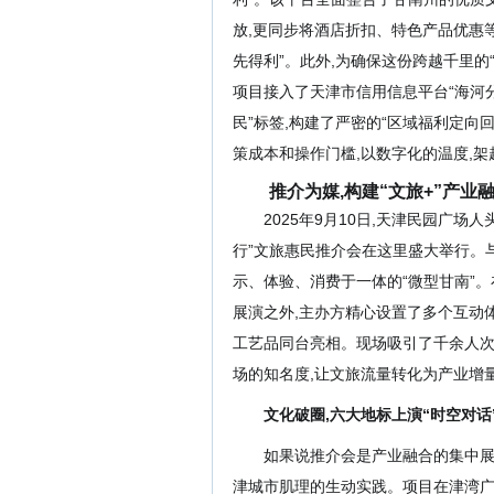
放,更同步将酒店折扣、特色产品优惠
先得利”。
此外,为确保这份跨越千里的
项目接入
了天津市信用信息平台“海河
民”标签
,
构建了严密的“区域福利定向回
策成本和操作门槛
,
以数字化的温度,
推介为媒,构建“文旅+”产业
2025年9月10日,天津民园广场
行”文旅惠民推介会在这里盛大举行。
示、体验、消费于一体的“微型甘南”。
展演之外,
主办方精心设置了多个互动
工艺品同台亮相。
现场
吸引了千余人次
场的知名度,让文旅流量转化为产业增量
文化破圈,六大地标上演“时空对话
如果说推介会是产业融合的集中展
津城市肌理的生动实践。项目
在津湾