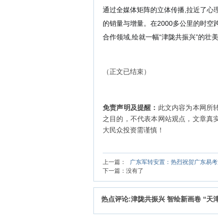
通过全媒体矩阵的立体传播,拉近了心理
的销量与增量。在2
0
00多公里的时空
合作领域,
绘就一幅“津陇共振兴”的壮
（正文已结束）
免责声明及提醒：
此文内容为本网所
之目的，不代表本网站观点，文章真
大民众投资需谨慎！
上一篇：
广东军转安置：热烈祝贺广东易考
下一篇：没有了
热点评论:津陇共振兴 智绘新画卷 “