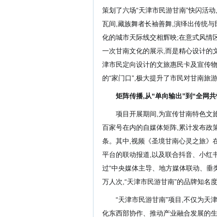
策划
了
六场“天津市民游甘南”快闪活
瓦间,藏族舞者长袖善舞,演绎出传统与
化的城市天际线交相辉映;在意式风情
一次甘南文化的展示
,而是精心设计的
津市民定向设计的
文旅惠民卡及宣传物
的
“家门口”,极大提升了市民对甘南旅
矩阵传播,从“单向输出”到“全网共
项目开展期间
,
为宣传甘南特色文旅
百家号在内的自媒体矩阵,累计发布政
条。其中,视频《圣境甘南心灵之旅》在
平台的联动报道,
以及
联合抖音、小红书
过“中央媒体主导、地方媒体联动、垂类
万人次,“天津市民游甘南”的品牌知名
“天津市民游甘南”项目,不仅
为天
化东西部协作、推动产业融合发展的生