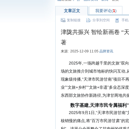
文章正文
我要评论(
1
)
复制链接
分享到空间
手机
津陇共振兴 智绘新画卷 
著
来源: 2025-12-09 11:05
品牌资讯
2025年,一场跨越千里的文旅“
场的
文旅
推介到城市地标的快闪互动,从
现象级传播,“天津市民游甘南”
项目
不
业”“文旅+乡村”“文旅+非遗”多业态
东西部文旅协作新路径
,
为津甘两地共
数字基建,
天津市民
专属福利“
2025年9月1日,“天津市民游甘
核销慢的痛点,将“百万市民游甘肃”的
利”
。
该
平台全面整合了甘南州的优质文