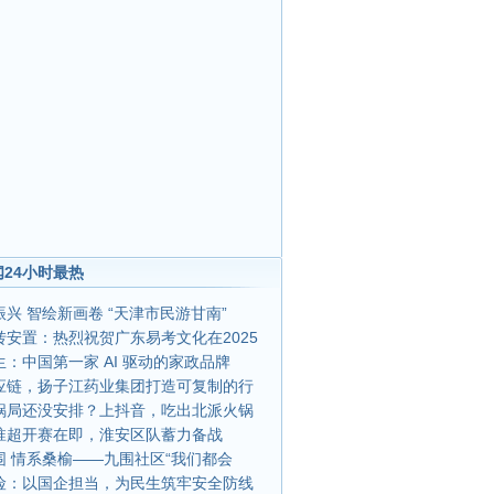
24小时最热
兴 智绘新画卷 “天津市民游甘南”
转安置：热烈祝贺广东易考文化在2025
：中国第一家 AI 驱动的家政品牌
应链，扬子江药业集团打造可复制的行
锅局还没安排？上抖音，吃出北派火锅
淮超开赛在即，淮安区队蓄力备战
围 情系桑榆——九围社区“我们都会
险：以国企担当，为民生筑牢安全防线