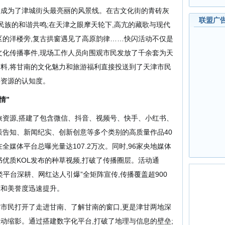
动,成为了津城街头最亮丽的风景线。在古文化街的青砖灰
联盟广
民族的和谐共鸣;在天津之眼摩天轮下,高亢的藏歌与现代
区的洋楼旁,复古拱窗遇见了高原韵律……快闪活动
不仅是
文化传播事件
,
现场工作人员向围观市民发放了千余套
为天
料,将甘南的文化魅力
和旅游福利
直接投送到了天津市民
游资源的认知度。
情”
资源,
搭建了包含微信、抖音、视频号、快手、小红书、
策告知
、
新闻纪实
、
创新创意
等多个类别的
高质量作品40
全媒体平台总曝光量达107.2万次。
同时,
96家
央地
媒体
优质KOL发布的种草视频,打破了传播圈层。活动通
平台深耕、网红达人引爆”全矩阵宣传,传播覆盖超900
度和美誉度迅速提升。
津市民打开了走进甘南、了解甘南的窗口
,更是津甘两地深
动缩影。通过搭建数字化平台,打破了地理与信息的壁垒;