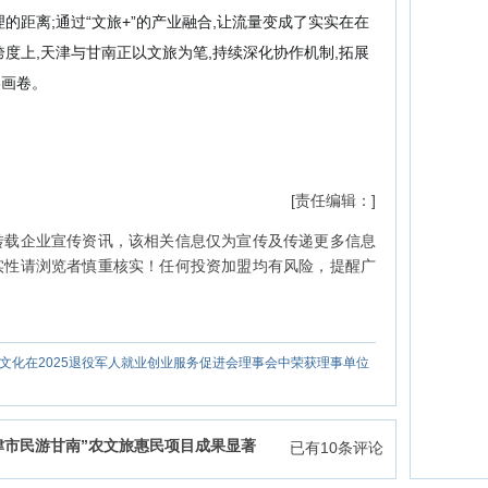
的距离;通过“文旅+”的产业融合,让流量变成了实实在在
跨度上,天津与甘南正以文旅为笔,
持续深化协作机制,拓展
美画卷。
[责任编辑：]
转载企业宣传资讯，该相关信息仅为宣传及传递更多信息
实性请浏览者慎重核实！任何投资加盟均有风险，提醒广
文化在2025退役军人就业创业服务促进会理事会中荣获理事单位
天津市民游甘南”农文旅惠民项目成果显著
已有
10
条评论